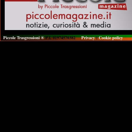
Piccole Trasgressioni ®
P.I. 01974570382
Privacy
|
Cookie policy