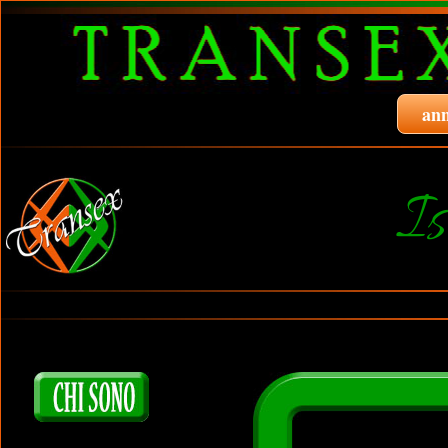
ann
Is