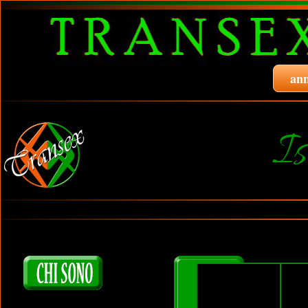
ann
Is