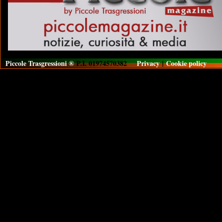
Piccole Trasgressioni ®
P.I. 01974570382
Privacy
|
Cookie policy