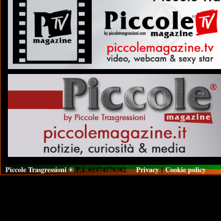
Piccole Trasgressioni ®
P.I. 01974570382
Privacy
|
Cookie policy