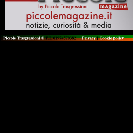
Piccole Trasgressioni ®
P.I. 01974570382
Privacy
|
Cookie policy