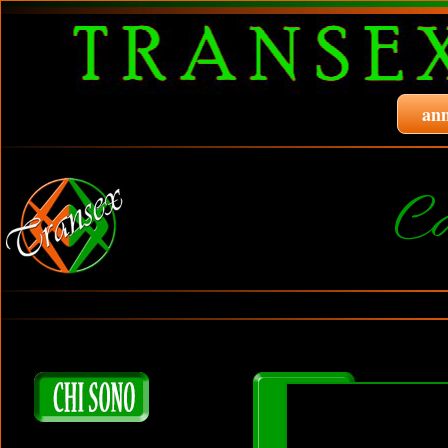
ann
Ca